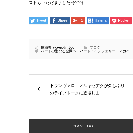
ストもいただきました~(^O^)
Tweet
Share
+1
Hatena
Pocket
投稿者:
wp-eodm1dq
ブログ
ハートの聖なる空間へ ハート・イメジェリー マカバ
ドランヴァロ・メルキゼデクが久しぶり
のライブトークに登場しま...
コメント ( 0 )