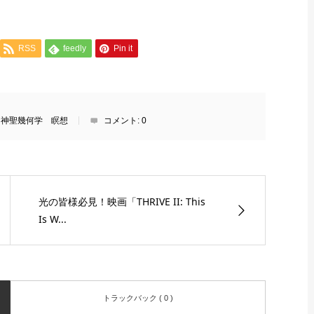
RSS
feedly
Pin it
 神聖幾何学 瞑想
コメント:
0
光の皆様必見！映画「THRIVE II: This
Is W...
トラックバック ( 0 )