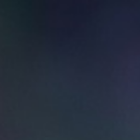
Light school 近藤よしこ
（Yoshiko.Kondo)